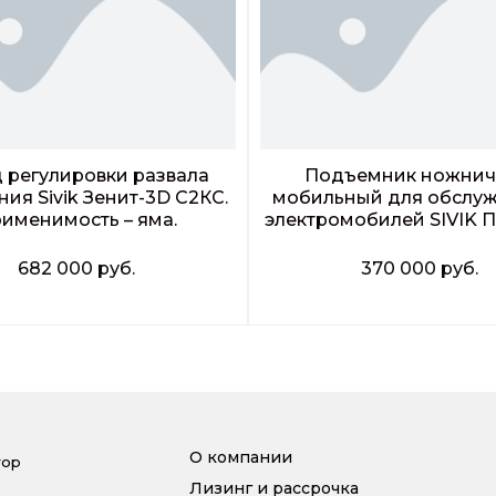
 регулировки развала
Подъемник ножни
ия Sivik Зенит-3D С2КС.
мобильный для обслу
именимость – яма.
электромобилей SIVIK П
682 000
руб.
370 000
руб.
Заказать звонок
Заказать звонок
О компании
тор
Лизинг и рассрочка