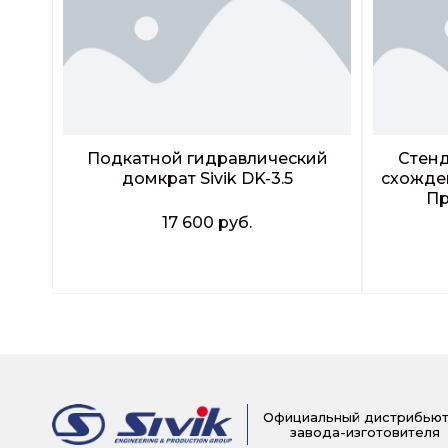
Подкатной гидравлический
Стенд
домкрат Sivik DK-3.5
схожден
Пр
17 600
руб.
Заказать звонок
Официальный дистрибью
завода-изготовителя