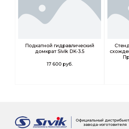
Подкатной гидравлический
Стенд
домкрат Sivik DK-3.5
схожден
Пр
17 600
руб.
Заказать звонок
Официальный дистрибью
завода-изготовителя