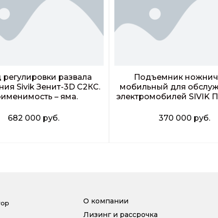
 регулировки развала
Подъемник ножни
ия Sivik Зенит-3D С2КС.
мобильный для обслу
именимость – яма.
электромобилей SIVIK П
682 000
руб.
370 000
руб.
Заказать звонок
Заказать звонок
О компании
тор
Лизинг и рассрочка